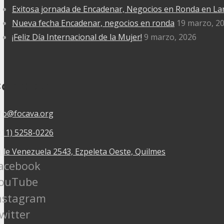
Exitosa jornada de Encadenar, Negocios en Ronda en L
Nueva fecha Encadenar, negocios en ronda
19 marzo, 2
¡Feliz Día Internacional de la Mujer!
9 marzo, 2026
ontacto
nfo@focava.org
011) 5258-0226
lle Venezuela 2543, Ezpeleta Oeste, Quilmes
acebook
ouTube
nstagram
witter