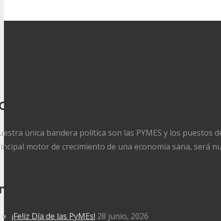
FOCAVA
estra única bandera política son las PYMES y los puestos d
incipal motor de crecimiento de una economía sana, será nu
ntradas recientes
¡Feliz Día de las PyMEs!
28 junio, 2026