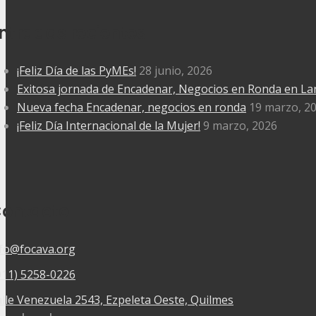
ntradas recientes
¡Feliz Día de las PyMEs!
28 junio, 2026
Exitosa jornada de Encadenar, Negocios en Ronda en L
Nueva fecha Encadenar, negocios en ronda
19 marzo, 2
¡Feliz Día Internacional de la Mujer!
9 marzo, 2026
ontacto
nfo@focava.org
011) 5258-0226
lle Venezuela 2543, Ezpeleta Oeste, Quilmes