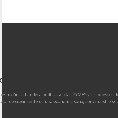
FOCAVA
estra única bandera política son las PYMES y los puestos de
tor de crecimiento de una economía sana, será nuestro soc